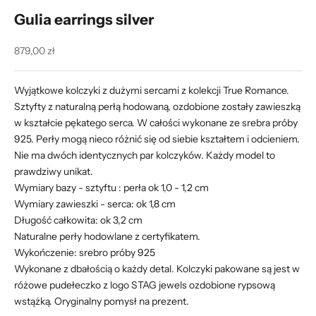
Gulia earrings silver
Cena promocyjna
879,00 zł
Wyjątkowe kolczyki z dużymi sercami z kolekcji True Romance.
Sztyfty z naturalną perłą hodowaną, ozdobione zostały zawieszką
w kształcie pękatego serca. W całości wykonane ze srebra próby
925. Perły mogą nieco różnić się od siebie kształtem i odcieniem.
Nie ma dwóch identycznych par kolczyków. Każdy model to
prawdziwy unikat.
Wymiary bazy - sztyftu : perła ok 1,0 - 1,2 cm
Wymiary zawieszki - serca: ok 1,8 cm
Długość całkowita: ok 3,2 cm
Naturalne perły hodowlane z certyfikatem.
Wykończenie: srebro próby 925
Wykonane z dbałością o każdy detal. Kolczyki pakowane są jest w
różowe pudełeczko z logo STAG jewels ozdobione rypsową
wstążką. Oryginalny pomysł na prezent.