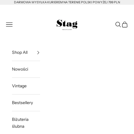
Przejdź do treści
DARMOWA WYSYŁKA KURIEREM NA TERENIE POLSKI POWYŻEJ 799 PLN
STAG Warsaw
Otwórz menu nawigacji
Otwórz w
Otwórz
Shop All
Nowości
Vintage
Bestsellery
Biżuteria
ślubna